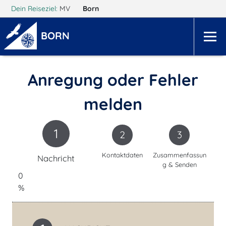
Dein Reiseziel:
MV
Born
BORN
Anregung oder Fehler
melden
1
2
3
Kontaktdaten
Zusammenfassun
Nachricht
g & Senden
0
%