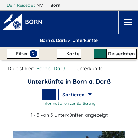
Dein Reiseziel:
MV
Born
BORN
Born a. Darß >
Unterkünfte
Filter
2
Karte
Reisedaten
Du bist hier:
Born a. Darß
Unterkünfte
Unterkünfte in Born a. Darß
Sortieren
Informationen zur Sortierung
1 - 5 von 5 Unterkünften angezeigt