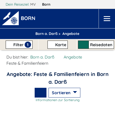
Dein Reiseziel:
MV
Born
BORN
Born a. Darß >
Angebote
Filter
1
Karte
Reisedaten
Du bist hier:
Born a. Darß
Angebote
Feste & Familienfeiern
Angebote: Feste & Familienfeiern in Born
a. Darß
Sortieren
Informationen zur Sortierung