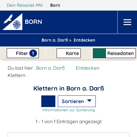
Dein Reiseziel:
MV
Born
BORN
Born a. Darß >
Entdecken
Filter
1
Karte
Reisedaten
Du bist hier:
Born a. Darß
Entdecken
Klettern
Klettern in Born a. Darß
Sortieren
Informationen zur Sortierung
1 - 1 von 1 Einträgen angezeigt