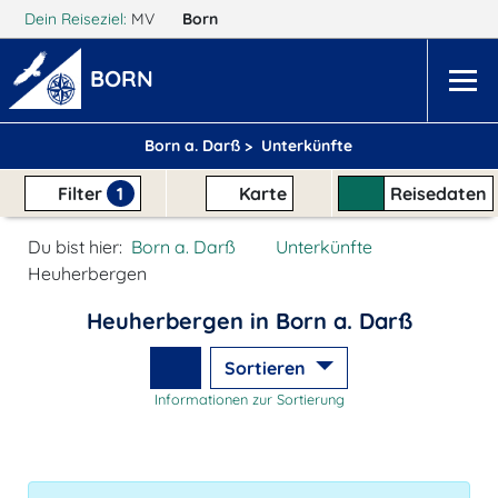
Dein Reiseziel:
MV
Born
BORN
Born a. Darß >
Unterkünfte
Filter
1
Karte
Reisedaten
Du bist hier:
Born a. Darß
Unterkünfte
Heuherbergen
Heuherbergen in Born a. Darß
Sortieren
Informationen zur Sortierung